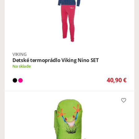
VIKING
Detské termoprádlo Viking Nino SET
Na sklade
40,90 €
favorite_border