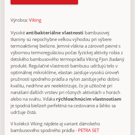
Výrobca:
Viking
Vysoké
antibakteriálne vlastnosti
bambusovej
tkaniny sú nepochybne veľkou výhodou pri výbere
termoaktívnej bielizne. Jemné vlákna a zároveň pevné s
výbornou termoreguláciou počas fyzickej aktivity robia z
detského bambusového termoprádla Viking Fjon žiadaný
produkt. Regulačné vlastnosti bambusu udržujú telo v
optimálnej mikroklíme, elastan zaisťuje vysokú úroveň
pružnosti spodného prádla a nylon zaisťuje jeho dobrú
kvalitu, nedrhne ani neelektrizuje, čo je užitočné pri
nanášaní ďalších vrstiev pri rôznych aktivitách v horách
alebo na svahu. Vďaka
rýchloschnúcim vlastnostiam
je spodná bielizeň perfektná na cestovanie a ľahko sa
udržuje čistá.
V kolekcii Viking nájdete aj variant dámskeho
bambusového spodného prádla -
PETRA SET