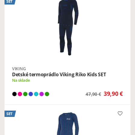
SET
VIKING
Detské termoprádlo Viking Riko Kids SET
Na sklade
39,90 €
47,90 €
favorite_border
SET