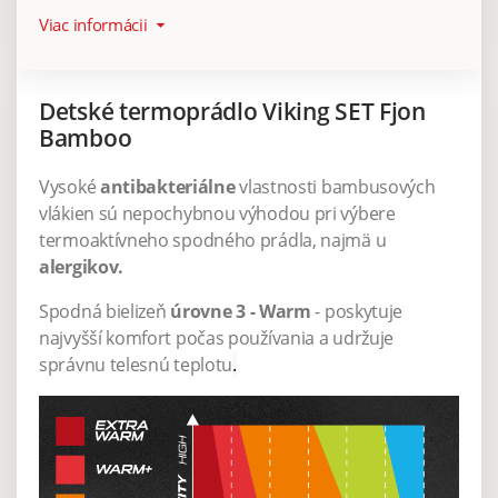
Viac informácii
arrow_drop_down
Detské termoprádlo Viking SET Fjon
Bamboo
Vysoké
antibakteriálne
vlastnosti bambusových
vlákien sú nepochybnou výhodou pri výbere
termoaktívneho spodného prádla, najmä u
alergikov.
Spodná bielizeň
úrovne 3 - Warm
- poskytuje
najvyšší komfort počas používania a udržuje
správnu telesnú teplotu
.