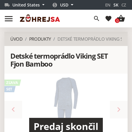
United States
USD
EN
SK
CZ
local_shipping
monetization_on
menu
shopping_basket
search
favorite
0
ÚVOD
PRODUKTY
DETSKÉ TERMOPRÁDLO VIKING SET 
Detské termoprádlo Viking SET
Fjon Bamboo
ZĽAVA
SET
keyboard_arrow_left
keyboard_arrow_right
Predaj skončil