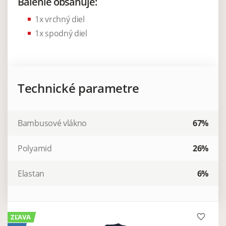
Balenie obsahuje:
1x vrchný diel
1x spodný diel
Technické parametre
Bambusové vlákno
67%
Polyamid
26%
Elastan
6%
favorite_border
ZĽAVA