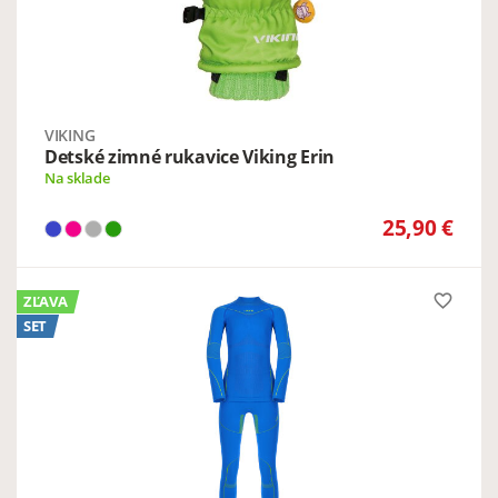
VIKING
Detské zimné rukavice Viking Erin
Na sklade
25,90 €
favorite_border
ZĽAVA
SET