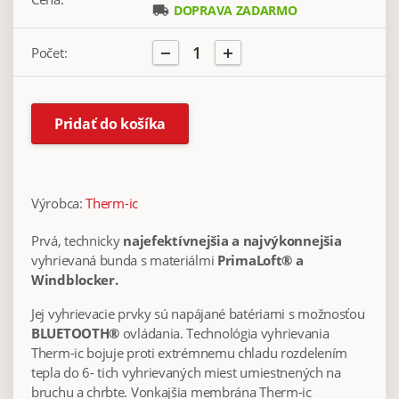
DOPRAVA ZADARMO
local_shipping
−
+
1
Počet:
Pridať do košíka
Výrobca:
Therm-ic
Prvá, technicky
najefektívnejšia a najvýkonnejšia
vyhrievaná bunda s materiálmi
PrimaLoft® a
Windblocker.
Jej vyhrievacie prvky sú napájané batériami s možnosťou
BLUETOOTH®
ovládania. Technológia vyhrievania
Therm-ic bojuje proti extrémnemu chladu rozdelením
tepla do 6- tich vyhrievaných miest umiestnených na
bruchu a chrbte. Vonkajšia membrána Therm-ic