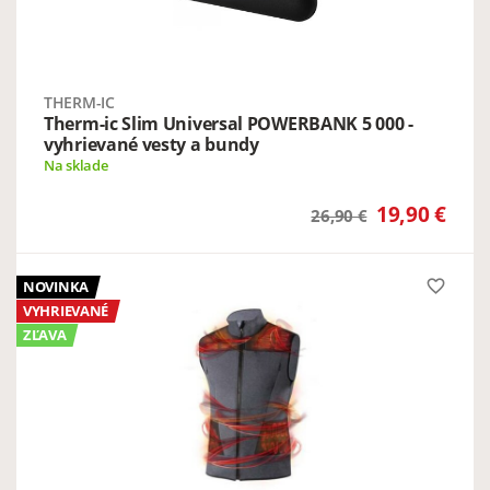
THERM-IC
Therm-ic Slim Universal POWERBANK 5 000 -
vyhrievané vesty a bundy
Na sklade
19,90 €
26,90 €
favorite_border
NOVINKA
VYHRIEVANÉ
ZĽAVA