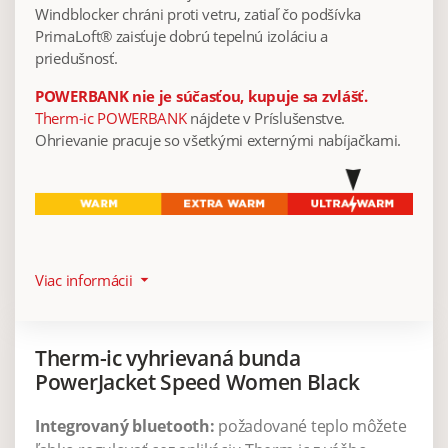
Windblocker chráni proti vetru, zatiaľ čo podšívka
PrimaLoft® zaisťuje dobrú tepelnú izoláciu a
priedušnosť.
POWERBANK nie je súčasťou, kupuje sa zvlášť.
Therm-ic POWERBANK
nájdete v Príslušenstve.
Ohrievanie pracuje so všetkými externými nabíjačkami.
Viac informácii
arrow_drop_down
Therm-ic vyhrievaná bunda
PowerJacket Speed Women Black
Integrovaný bluetooth:
požadované teplo môžete