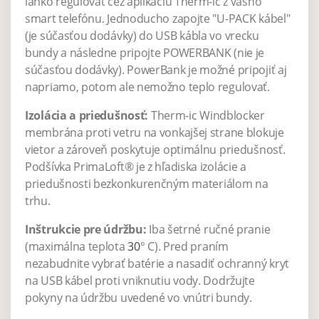
ľahko regulovať cez aplikáciu Therm-ic z vášho
smart telefónu. Jednoducho zapojte "U-PACK kábel"
(je súčasťou dodávky) do USB kábla vo vrecku
bundy a následne pripojte POWERBANK (nie je
súčasťou dodávky). PowerBank je možné pripojiť aj
napriamo, potom ale nemožno teplo regulovať.
Izolácia a priedušnosť:
Therm-ic Windblocker
membrána proti vetru na vonkajšej strane blokuje
vietor a zároveň poskytuje optimálnu priedušnosť.
Podšívka PrimaLoft® je z hľadiska izolácie a
priedušnosti bezkonkurenčným materiálom na
trhu.
Inštrukcie pre údržbu:
Iba šetrné ručné pranie
(maximálna teplota
30
° C). Pred praním
nezabudnite vybrať batérie a nasadiť ochranný kryt
na USB kábel proti vniknutiu vody. Dodržujte
pokyny na údržbu uvedené vo vnútri bundy.