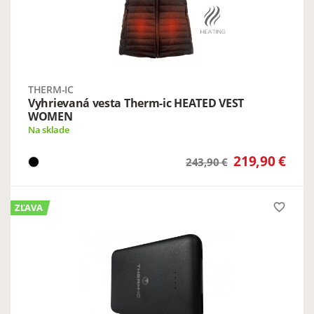
THERM-IC
Vyhrievaná vesta Therm-ic HEATED VEST
WOMEN
Na sklade
219,90 €
243,90 €
favorite_border
ZĽAVA