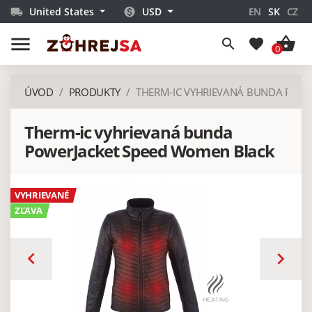
United States
USD
EN
SK
CZ
local_shipping
monetization_on
menu
shopping_basket
search
favorite
0
ÚVOD
PRODUKTY
THERM-IC VYHRIEVANÁ BUNDA POW
Therm-ic vyhrievaná bunda
PowerJacket Speed Women Black
VYHRIEVANÉ
ZĽAVA
keyboard_arrow_left
keyboard_arrow_right