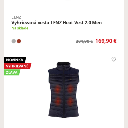
LENZ
Vyhrievaná vesta LENZ Heat Vest 2.0 Men
Na sklade
169,90 €
204,90 €
favorite_border
NOVINKA
VYHRIEVANÉ
ZĽAVA