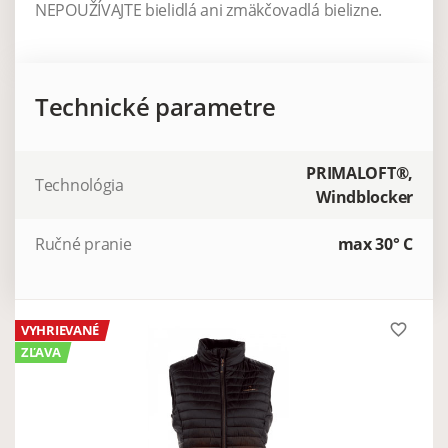
NEPOUŽÍVAJTE bielidlá ani zmäkčovadlá bielizne.
Technické parametre
PRIMALOFT®,
Technológia
Windblocker
Ručné pranie
max 30° C
favorite_border
VYHRIEVANÉ
ZĽAVA