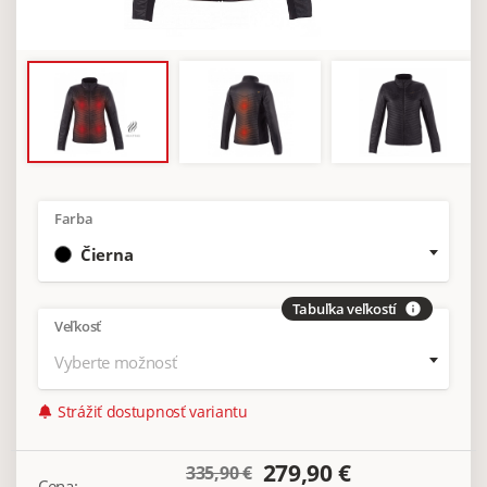
Farba
Čierna
Tabuľka veľkostí
info
Veľkosť
Vyberte možnosť
Strážiť dostupnosť variantu
279,90 €
335,90 €
Cena: