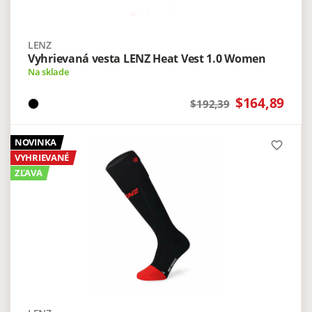
LENZ
Vyhrievaná vesta LENZ Heat Vest 1.0 Women
Na sklade
$164,89
$192,39
NOVINKA
favorite_border
VYHRIEVANÉ
ZĽAVA