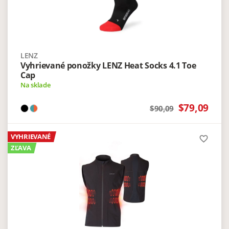
LENZ
Vyhrievané ponožky LENZ Heat Socks 4.1 Toe
Cap
Na sklade
$79,09
$90,09
VYHRIEVANÉ
favorite_border
ZĽAVA