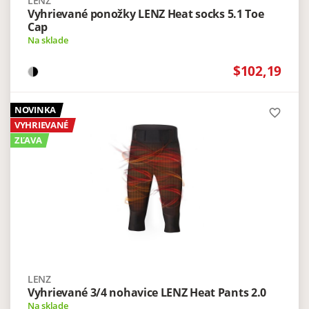
LENZ
Vyhrievané ponožky LENZ Heat socks 5.1 Toe
Cap
Na sklade
$102,19
NOVINKA
favorite_border
VYHRIEVANÉ
ZĽAVA
LENZ
Vyhrievané 3/4 nohavice LENZ Heat Pants 2.0
Na sklade