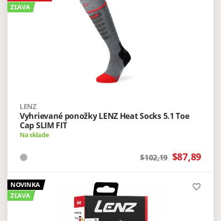
ZĽAVA
LENZ
Vyhrievané ponožky LENZ Heat Socks 5.1 Toe
Cap SLIM FIT
Na sklade
$87,89
$102,19
NOVINKA
favorite_border
ZĽAVA