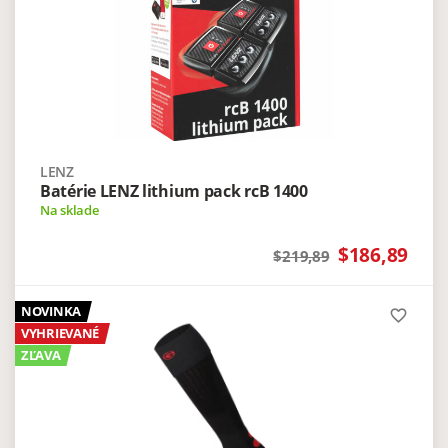
LENZ
Batérie LENZ lithium pack rcB 1400
Na sklade
$186,89
$219,89
NOVINKA
favorite_border
VYHRIEVANÉ
ZĽAVA