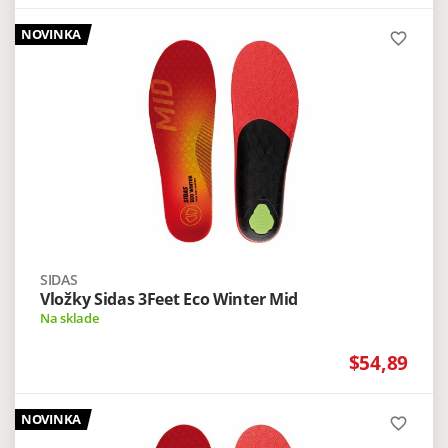
NOVINKA
favorite_border
SIDAS
Vložky Sidas 3Feet Eco Winter Mid
Na sklade
$54,89
NOVINKA
favorite_border