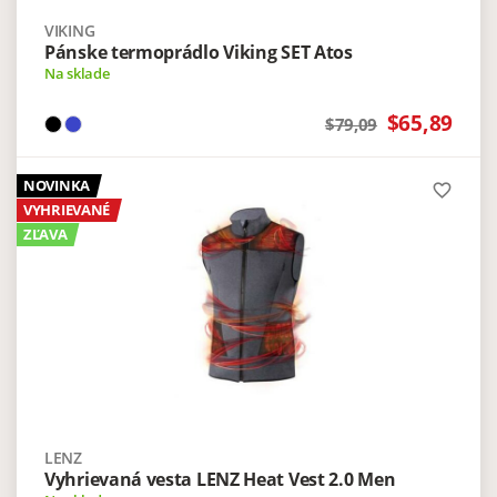
VIKING
Pánske termoprádlo Viking SET Atos
Na sklade
$65,89
$79,09
NOVINKA
favorite_border
VYHRIEVANÉ
ZĽAVA
LENZ
Vyhrievaná vesta LENZ Heat Vest 2.0 Men