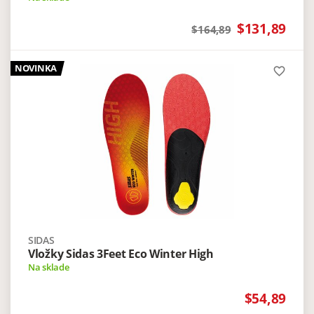
$131,89
$164,89
NOVINKA
favorite_border
SIDAS
Vložky Sidas 3Feet Eco Winter High
Na sklade
$54,89