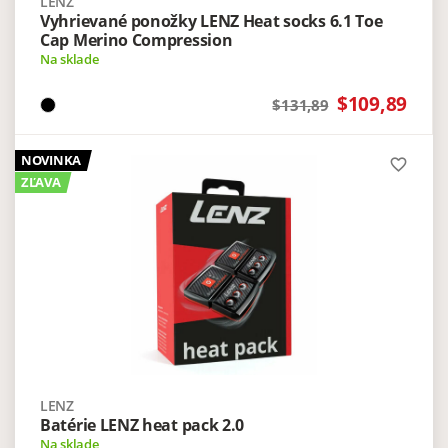
LENZ
Vyhrievané ponožky LENZ Heat socks 6.1 Toe
Cap Merino Compression
Na sklade
$109,89
$131,89
NOVINKA
favorite_border
ZĽAVA
LENZ
Batérie LENZ heat pack 2.0
Na sklade