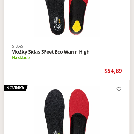
SIDAS
Vložky Sidas 3Feet Eco Warm High
Na sklade
$54,89
NOVINKA
favorite_border