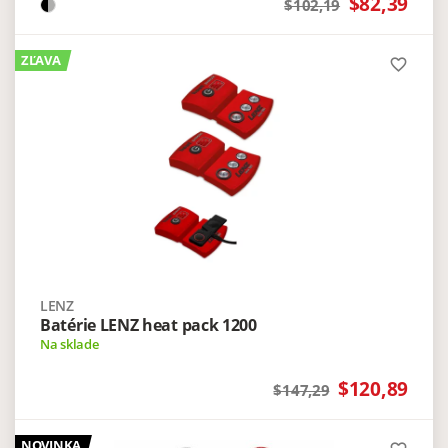
$82,39
$102,19
ZĽAVA
favorite_border
LENZ
Batérie LENZ heat pack 1200
Na sklade
$120,89
$147,29
NOVINKA