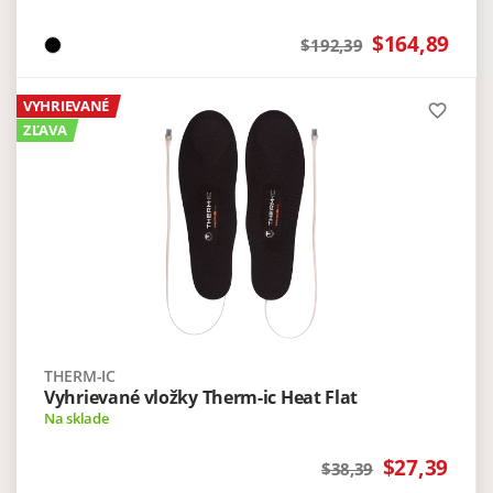
$164,89
$192,39
VYHRIEVANÉ
favorite_border
ZĽAVA
THERM-IC
Vyhrievané vložky Therm-ic Heat Flat
Na sklade
$27,39
$38,39