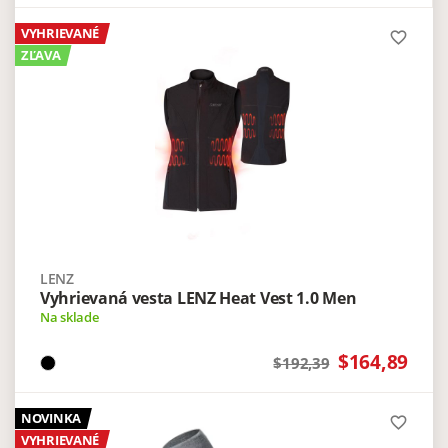
VYHRIEVANÉ
favorite_border
ZĽAVA
LENZ
Vyhrievaná vesta LENZ Heat Vest 1.0 Men
Na sklade
$164,89
$192,39
NOVINKA
favorite_border
VYHRIEVANÉ