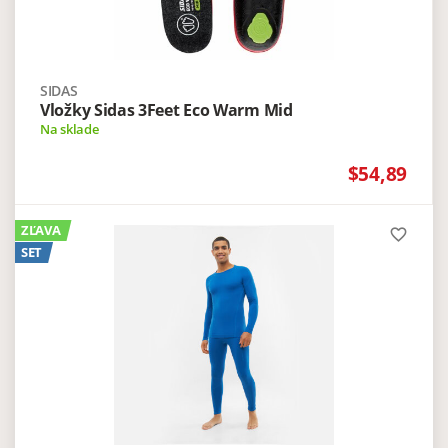
SIDAS
Vložky Sidas 3Feet Eco Warm Mid
Na sklade
$54,89
ZĽAVA
favorite_border
SET