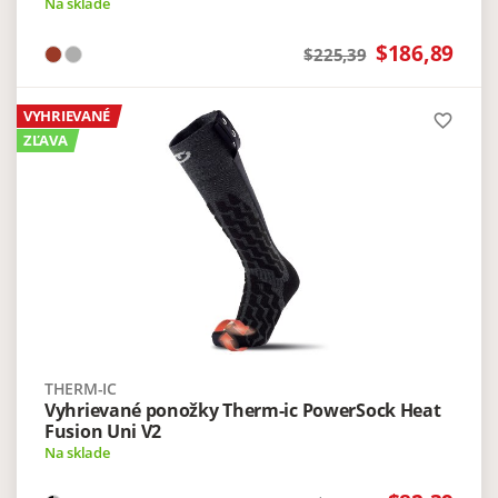
Na sklade
$186,89
$225,39
VYHRIEVANÉ
favorite_border
ZĽAVA
THERM-IC
Vyhrievané ponožky Therm-ic PowerSock Heat
Fusion Uni V2
Na sklade